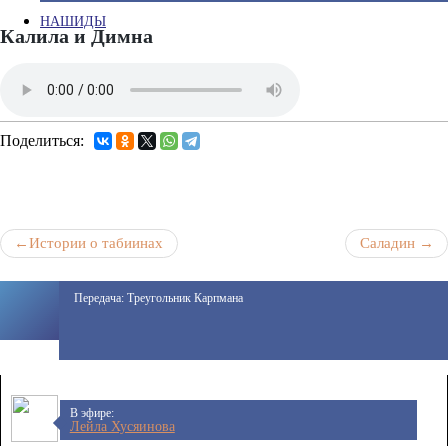
НАШИДЫ
Калила и Димна
Поделиться:
Истории о табиинах
Саладин
Навигация
по
Передача: Треугольник Карпмана
записям
В эфире:
Лейла Хусяинова