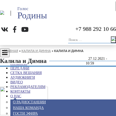
ВИДЕО
Голос
РЕКЛАМОДАТЕЛЯМ
Родины
КОНТАКТЫ
О НАС
О РАДИОСТАНЦИИ
+7 988 292 10 66
НАША КОМАНДА
ГОСТИ ЭФИРА
НАШИДЫ
ГЛАВНАЯ
»
КАЛИЛА И ДИМНА
» КАЛИЛА И ДИМНА
27.12.2021 -
Калила и Димна
10:59
ГЛАВНАЯ
ПЕРЕДАЧИ
СЕТКА ВЕЩАНИЯ
АУДИОКНИГИ
ВИДЕО
РЕКЛАМОДАТЕЛЯМ
КОНТАКТЫ
О НАС
О РАДИОСТАНЦИИ
НАША КОМАНДА
ГОСТИ ЭФИРА