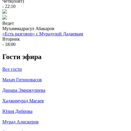
Четв(повт)
- 22:10
Ведет
Мухаммадрасул Абакаров
«Есть разговор» с Мурадулой Дадаевым
Вторник
- 18:00
Гости эфира
Все гости
Махач Гитиновасов
Динара Эмиркулиева
Хаджимурад Магаев
Юлия Диброва
Мурад Алискеров