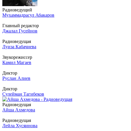
Радиоведущий
Мухаммадрасул Абакаров
Главный редактор
Джалал Гусейнов
Радиоведущая
Луиза Кабачиева
Звукорежиссер
Камил Магаев
Диктор
Руслан Алиев
Диктор
Сулейман Тагибеков
Радиоведущая
Айша Ахмедова
Радиоведущая
Лейла Хусяинова